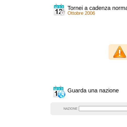
2014
2354 torneos
2013
2353 torneos
Tornei a cadenza norm
2012
2556 torneos
Ottobre 2006
2011
2671 torneos
2010
2547 torneos
2009
2225 torneos
2008
2155 torneos
2007
1727 torneos
2006
1606 torneos
2005
1752 torneos
2004
1881 torneos
2003
1320 torneos
Guarda una nazione
NAZIONE