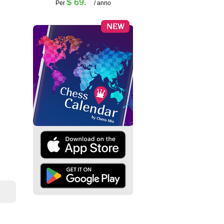
$ 69.
Per
/ anno