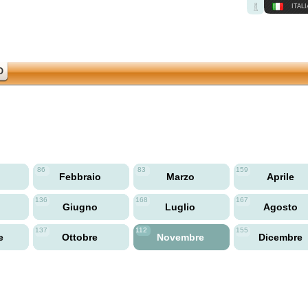
ITAL
O
86
83
159
o
Febbraio
Marzo
Aprile
136
168
167
Giugno
Luglio
Agosto
137
112
155
re
Ottobre
Novembre
Dicembre