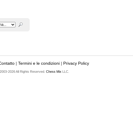
Contatto
|
Termini e le condizioni
|
Privacy Policy
2003-2026 All Rights Reserved.
Chess Mix
LLC.