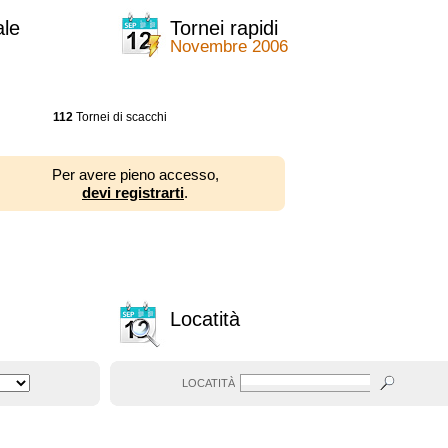
ale
Tornei rapidi
Novembre 2006
112
Tornei di scacchi
Per avere pieno accesso,
devi registrarti
.
Locatità
LOCATITÀ