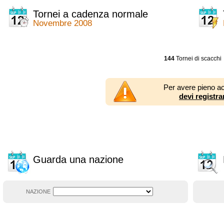
2014
2354 torneos
2013
2353 torneos
Tornei a cadenza normale
2012
2556 torneos
Novembre 2008
2011
2671 torneos
2010
2547 torneos
2009
2225 torneos
2008
2155 torneos
144
Tornei di scacchi
2007
1727 torneos
2006
1606 torneos
2005
1752 torneos
Per avere pieno a
2004
1881 torneos
devi registrar
2003
1320 torneos
Guarda una nazione
NAZIONE