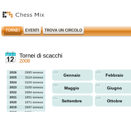
TORNEI
EVENTI
TROVA UN CIRCOLO
Tornei di scacchi
2008
126
126
2026
2695 torneos
Gennaio
Febbraio
2025
3114 torneos
2024
3104 torneos
200
211
2023
3100 torneos
Maggio
Giugno
2022
2684 torneos
2021
1951 torneos
211
168
Settembre
Ottobre
2020
1671 torneos
2019
2697 torneos
2018
2456 torneos
2017
2613 torneos
2016
2564 torneos
2015
2731 torneos