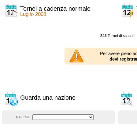
2014
2354 torneos
2013
2353 torneos
Tornei a cadenza normale
2012
2556 torneos
Luglio 2008
2011
2671 torneos
2010
2547 torneos
2009
2225 torneos
2008
2155 torneos
243
Tornei di scacchi
2007
1727 torneos
2006
1606 torneos
2005
1752 torneos
Per avere pieno a
2004
1881 torneos
devi registrar
2003
1320 torneos
Guarda una nazione
NAZIONE