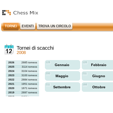
TORNEI
EVENTI
TROVA UN CIRCOLO
Tornei di scacchi
2008
126
126
2026
2685 torneos
Gennaio
Febbraio
2025
3114 torneos
2024
3104 torneos
200
211
2023
3100 torneos
Maggio
Giugno
2022
2684 torneos
2021
1951 torneos
211
168
Settembre
Ottobre
2020
1671 torneos
2019
2697 torneos
2018
2456 torneos
2017
2613 torneos
2016
2564 torneos
2015
2731 torneos