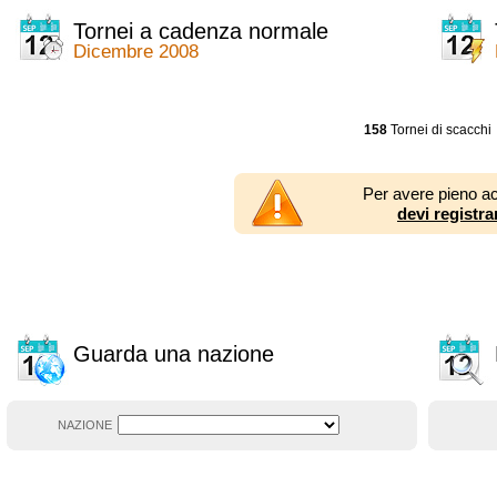
2014
2354 torneos
2013
2353 torneos
Tornei a cadenza normale
2012
2556 torneos
Dicembre 2008
2011
2671 torneos
2010
2547 torneos
2009
2225 torneos
2008
2155 torneos
158
Tornei di scacchi
2007
1727 torneos
2006
1606 torneos
2005
1752 torneos
Per avere pieno a
2004
1881 torneos
devi registrar
2003
1320 torneos
Guarda una nazione
NAZIONE