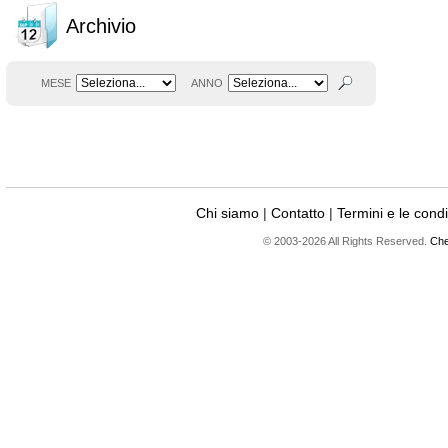
Archivio
MESE
ANNO
Chi siamo
|
Contatto
|
Termini e le condi
© 2003-2026 All Rights Reserved.
Che