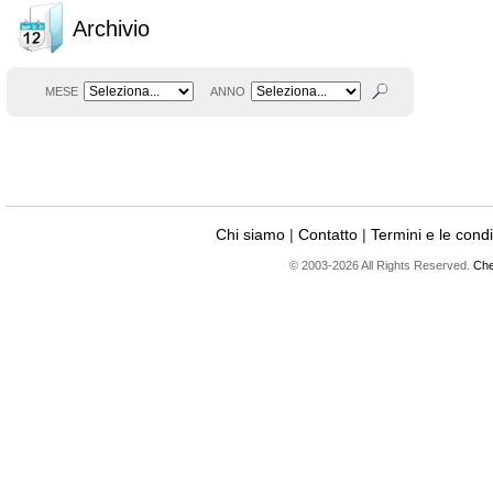
Archivio
MESE
ANNO
Chi siamo
|
Contatto
|
Termini e le condi
© 2003-2026 All Rights Reserved.
Che