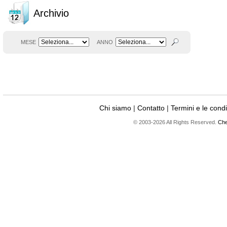
Archivio
MESE
ANNO
Chi siamo
|
Contatto
|
Termini e le condi
© 2003-2026 All Rights Reserved.
Che