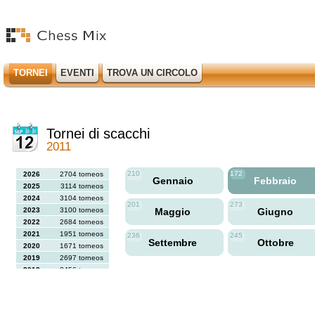
TORNEI
EVENTI
TROVA UN CIRCOLO
Tornei di scacchi
2011
210
172
2026
2704 torneos
Gennaio
Febbraio
2025
3114 torneos
2024
3104 torneos
201
273
2023
3100 torneos
Maggio
Giugno
2022
2684 torneos
2021
1951 torneos
236
245
Settembre
Ottobre
2020
1671 torneos
2019
2697 torneos
2018
2456 torneos
2017
2613 torneos
2016
2564 torneos
2015
2731 torneos