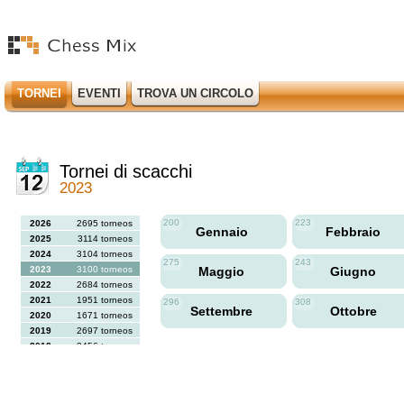
TORNEI
EVENTI
TROVA UN CIRCOLO
Tornei di scacchi
2023
200
223
2026
2695 torneos
Gennaio
Febbraio
2025
3114 torneos
2024
3104 torneos
275
243
2023
3100 torneos
Maggio
Giugno
2022
2684 torneos
2021
1951 torneos
296
308
Settembre
Ottobre
2020
1671 torneos
2019
2697 torneos
2018
2456 torneos
2017
2613 torneos
2016
2564 torneos
2015
2731 torneos