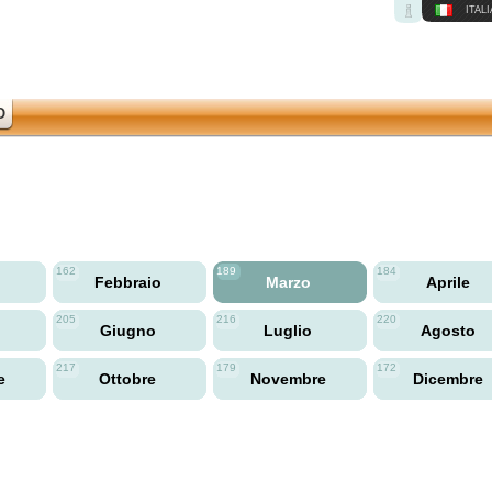
ITAL
O
162
189
184
o
Febbraio
Marzo
Aprile
205
216
220
Giugno
Luglio
Agosto
217
179
172
re
Ottobre
Novembre
Dicembre