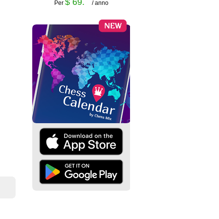
$ 69.
Per
/ anno