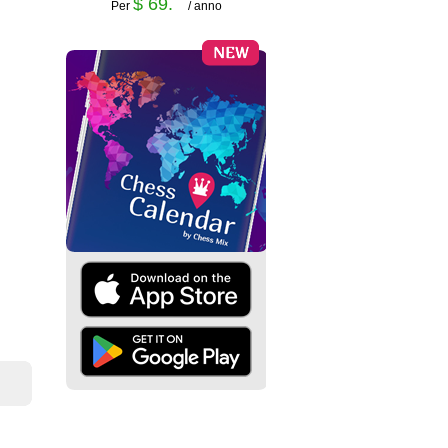
$ 69.
Per
/ anno