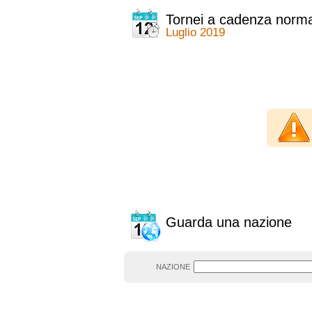
2014
2354 torneos
2013
2353 torneos
Tornei a cadenza norm
2012
2556 torneos
Luglio 2019
2011
2671 torneos
2010
2547 torneos
2009
2225 torneos
2008
2155 torneos
2007
1727 torneos
2006
1606 torneos
2005
1752 torneos
2004
1881 torneos
2003
1320 torneos
Guarda una nazione
NAZIONE