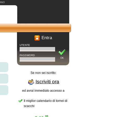
IANO
Entra
UTENTE
PASSWORD
OK
Se non sei iscritto:
Iscriviti ora
ed avrai immediato accesso a
Il miglior calendario di tornei di
scacchi
99