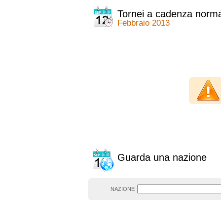
2014
2354 torneos
2013
2353 torneos
Tornei a cadenza norm
2012
2556 torneos
Febbraio 2013
2011
2671 torneos
2010
2547 torneos
2009
2225 torneos
2008
2155 torneos
2007
1727 torneos
2006
1606 torneos
2005
1752 torneos
2004
1881 torneos
2003
1320 torneos
Guarda una nazione
NAZIONE