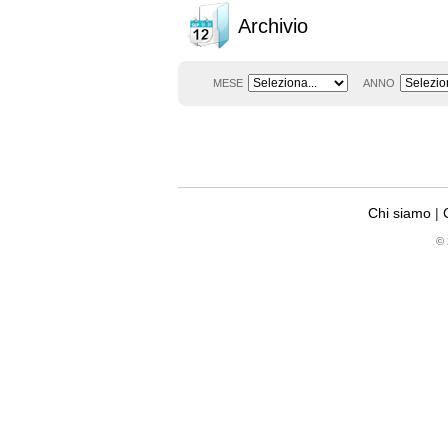
Archivio
MESE
ANNO
Chi siamo
|
© 