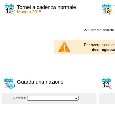
2014
2354 torneos
2013
2353 torneos
Tornei a cadenza normale
2012
2556 torneos
Maggio 2015
2011
2671 torneos
2010
2547 torneos
2009
2225 torneos
2008
2155 torneos
279
Tornei di scacchi
2007
1727 torneos
2006
1606 torneos
2005
1752 torneos
Per avere pieno a
2004
1881 torneos
devi registrar
2003
1320 torneos
Guarda una nazione
NAZIONE