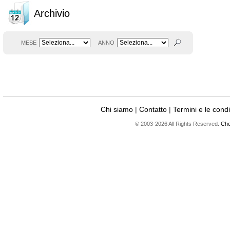
Archivio
MESE
ANNO
Chi siamo
|
Contatto
|
Termini e le condi
© 2003-2026 All Rights Reserved.
Che