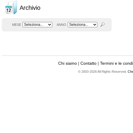
Archivio
MESE
ANNO
Chi siamo
|
Contatto
|
Termini e le condi
© 2003-2026 All Rights Reserved.
Che