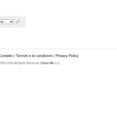
Contatto
|
Termini e le condizioni
|
Privacy Policy
2003-2026 All Rights Reserved.
Chess Mix
LLC.