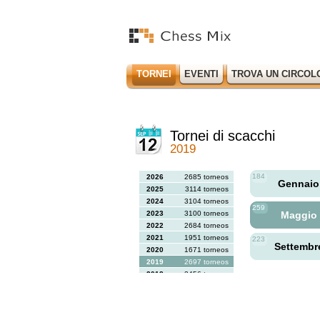
TORNEI
EVENTI
TROVA UN CIRCOL
Tornei di scacchi
2019
184
2026
2685 torneos
Gennai
2025
3114 torneos
2024
3104 torneos
259
2023
3100 torneos
Maggio
2022
2684 torneos
2021
1951 torneos
223
Settemb
2020
1671 torneos
2019
2697 torneos
2018
2456 torneos
2017
2613 torneos
2016
2564 torneos
2015
2731 torneos