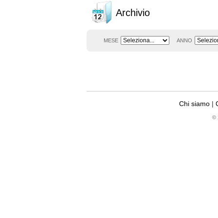
Archivio
MESE
ANNO
Chi siamo
|
© 