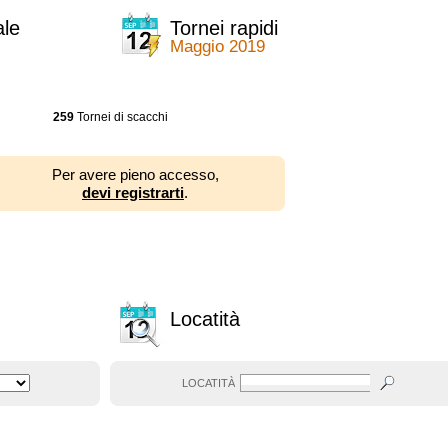
ale
Tornei rapidi
Maggio 2019
259
Tornei di scacchi
Per avere pieno accesso,
devi registrarti
.
Locatità
LOCATITÀ