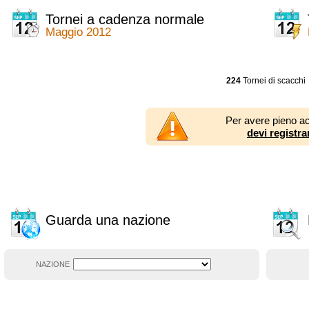
2014
2354 torneos
2013
2353 torneos
Tornei a cadenza normale
2012
2556 torneos
Maggio 2012
2011
2671 torneos
2010
2547 torneos
2009
2225 torneos
2008
2155 torneos
224
Tornei di scacchi
2007
1727 torneos
2006
1606 torneos
2005
1752 torneos
Per avere pieno a
2004
1881 torneos
devi registrar
2003
1320 torneos
Guarda una nazione
NAZIONE