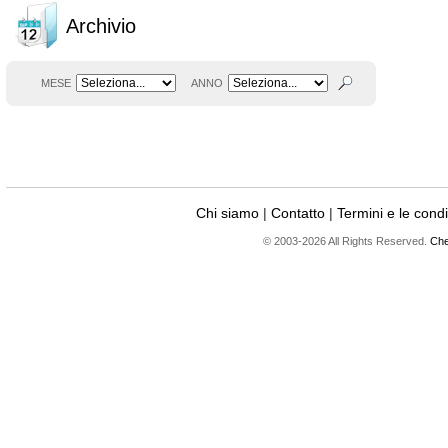
Archivio
MESE
ANNO
Chi siamo
|
Contatto
|
Termini e le condi
© 2003-2026 All Rights Reserved.
Che