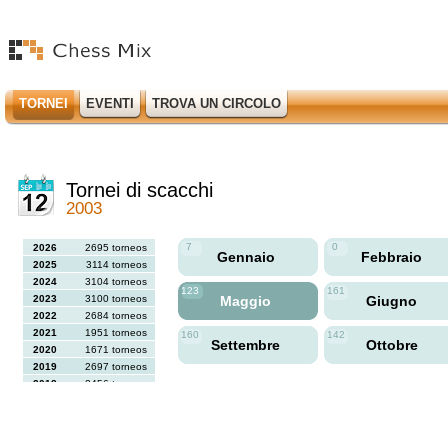
TORNEI
EVENTI
TROVA UN CIRCOLO
Tornei di scacchi
2003
7
0
2026
2695 torneos
Gennaio
Febbraio
2025
3114 torneos
2024
3104 torneos
123
161
2023
3100 torneos
Maggio
Giugno
2022
2684 torneos
2021
1951 torneos
160
142
Settembre
Ottobre
2020
1671 torneos
2019
2697 torneos
2018
2456 torneos
2017
2613 torneos
2016
2564 torneos
2015
2731 torneos