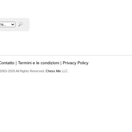
Contatto
|
Termini e le condizioni
|
Privacy Policy
2003-2026 All Rights Reserved.
Chess Mix
LLC.