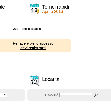
ale
Tornei rapidi
Aprile 2016
202
Tornei di scacchi
Per avere pieno accesso,
devi registrarti
.
Locatità
LOCATITÀ