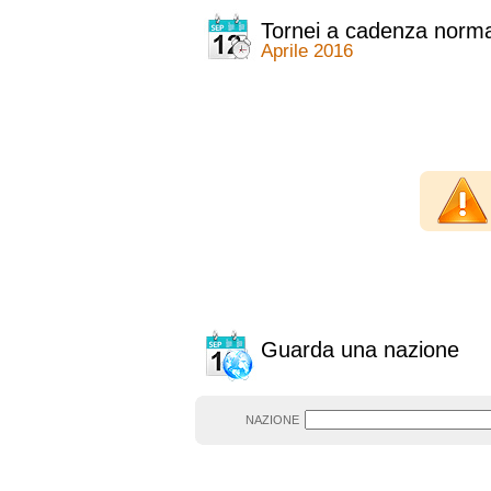
2014
2354 torneos
2013
2353 torneos
Tornei a cadenza norm
2012
2556 torneos
Aprile 2016
2011
2671 torneos
2010
2547 torneos
2009
2225 torneos
2008
2155 torneos
2007
1727 torneos
2006
1606 torneos
2005
1752 torneos
2004
1881 torneos
2003
1320 torneos
Guarda una nazione
NAZIONE