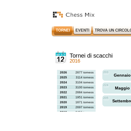
TORNEI
EVENTI
TROVA UN CIRCOL
Tornei di scacchi
2016
203
2026
2677 torneos
Gennai
2025
3114 torneos
2024
3104 torneos
224
2023
3100 torneos
Maggio
2022
2684 torneos
2021
1951 torneos
205
Settemb
2020
1671 torneos
2019
2697 torneos
2018
2456 torneos
2017
2613 torneos
2016
2564 torneos
2015
2731 torneos