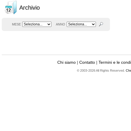
Archivio
MESE
ANNO
Chi siamo
|
Contatto
|
Termini e le condi
© 2003-2026 All Rights Reserved.
Che