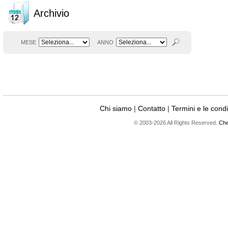
Archivio
MESE
ANNO
Chi siamo
|
Contatto
|
Termini e le condi
© 2003-2026 All Rights Reserved.
Che