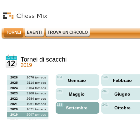
TORNEI
EVENTI
TROVA UN CIRCOLO
Tornei di scacchi
2019
184
146
2026
2676 torneos
Gennaio
Febbraio
2025
3114 torneos
2024
3104 torneos
259
267
2023
3100 torneos
Maggio
Giugno
2022
2684 torneos
2021
1951 torneos
223
241
Settembre
Ottobre
2020
1671 torneos
2019
2697 torneos
2018
2456 torneos
2017
2613 torneos
2016
2564 torneos
2015
2731 torneos