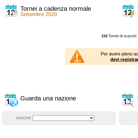
2014
2354 torneos
2013
2353 torneos
Tornei a cadenza normale
2012
2556 torneos
Settembre 2020
2011
2671 torneos
2010
2547 torneos
2009
2225 torneos
2008
2155 torneos
116
Tornei di scacchi
2007
1727 torneos
2006
1606 torneos
2005
1752 torneos
Per avere pieno a
2004
1881 torneos
devi registrar
2003
1320 torneos
Guarda una nazione
NAZIONE