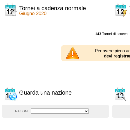
2014
2354 torneos
2013
2353 torneos
Tornei a cadenza normale
2012
2556 torneos
Giugno 2020
2011
2671 torneos
2010
2547 torneos
2009
2225 torneos
2008
2155 torneos
143
Tornei di scacchi
2007
1727 torneos
2006
1606 torneos
2005
1752 torneos
Per avere pieno a
2004
1881 torneos
devi registrar
2003
1320 torneos
Guarda una nazione
NAZIONE