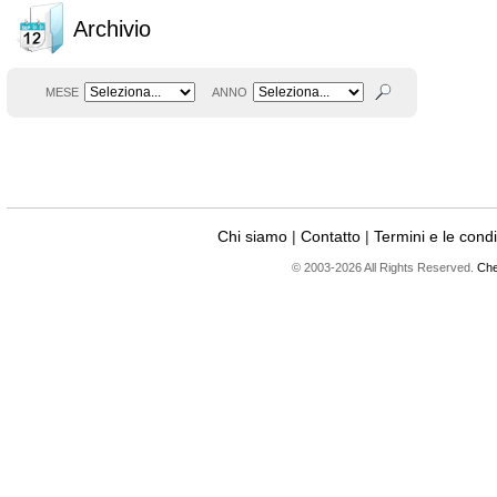
Archivio
MESE
ANNO
Chi siamo
|
Contatto
|
Termini e le condi
© 2003-2026 All Rights Reserved.
Che