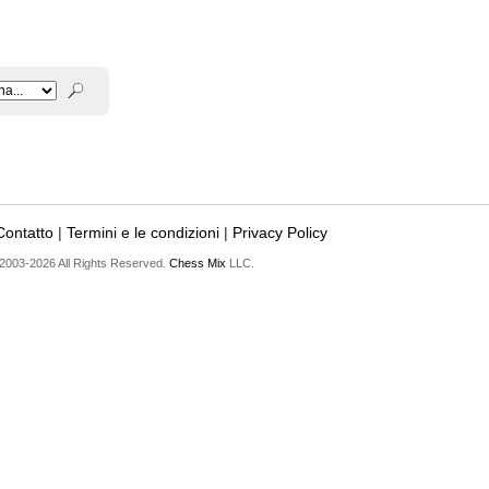
Contatto
|
Termini e le condizioni
|
Privacy Policy
2003-2026 All Rights Reserved.
Chess Mix
LLC.