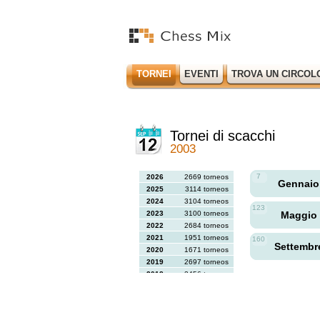
TORNEI
EVENTI
TROVA UN CIRCOL
Tornei di scacchi
2003
7
2026
2669 torneos
Gennai
2025
3114 torneos
2024
3104 torneos
123
2023
3100 torneos
Maggio
2022
2684 torneos
2021
1951 torneos
160
Settemb
2020
1671 torneos
2019
2697 torneos
2018
2456 torneos
2017
2613 torneos
2016
2564 torneos
2015
2731 torneos