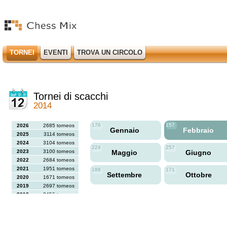
TORNEI
EVENTI
TROVA UN CIRCOLO
Tornei di scacchi
2014
176
157
2026
2685 torneos
Gennaio
Febbraio
2025
3114 torneos
2024
3104 torneos
224
257
2023
3100 torneos
Maggio
Giugno
2022
2684 torneos
2021
1951 torneos
188
171
Settembre
Ottobre
2020
1671 torneos
2019
2697 torneos
2018
2456 torneos
2017
2613 torneos
2016
2564 torneos
2015
2731 torneos