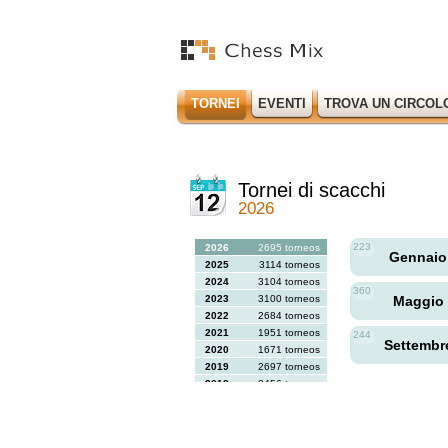
TORNEI
EVENTI
TROVA UN CIRCOL
Tornei di scacchi
2026
223
2026
2695 torneos
Gennai
2025
3114 torneos
2024
3104 torneos
360
2023
3100 torneos
Maggio
2022
2684 torneos
2021
1951 torneos
244
Settemb
2020
1671 torneos
2019
2697 torneos
2018
2456 torneos
2017
2613 torneos
2016
2564 torneos
2015
2731 torneos