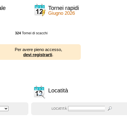
ale
Tornei rapidi
Giugno 2026
324
Tornei di scacchi
Per avere pieno accesso,
devi registrarti
.
Locatità
LOCATITÀ