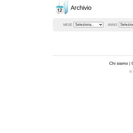
Archivio
MESE
ANNO
Chi siamo
|
© 