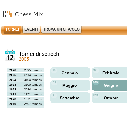
TORNEI
EVENTI
TROVA UN CIRCOLO
Tornei di scacchi
2005
110
90
2026
2695 torneos
Gennaio
Febbraio
2025
3114 torneos
2024
3104 torneos
179
148
2023
3100 torneos
Maggio
Giugno
2022
2684 torneos
2021
1951 torneos
163
169
Settembre
Ottobre
2020
1671 torneos
2019
2697 torneos
2018
2456 torneos
2017
2613 torneos
2016
2564 torneos
2015
2731 torneos