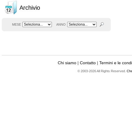
Archivio
MESE
ANNO
Chi siamo
|
Contatto
|
Termini e le condi
© 2003-2026 All Rights Reserved.
Che