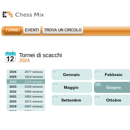
TORNEI
EVENTI
TROVA UN CIRCOLO
Tornei di scacchi
2024
237
221
2026
2677 torneos
Gennaio
Febbraio
2025
3114 torneos
2024
3104 torneos
276
256
2023
3100 torneos
Maggio
Giugno
2022
2684 torneos
2021
1951 torneos
278
280
Settembre
Ottobre
2020
1671 torneos
2019
2697 torneos
2018
2456 torneos
2017
2613 torneos
2016
2564 torneos
2015
2731 torneos