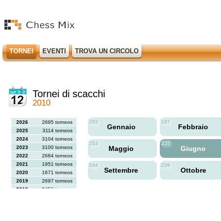
TORNEI
EVENTI
TROVA UN CIRCOLO
Tornei di scacchi
2010
202
187
2026
2695 torneos
Gennaio
Febbraio
2025
3114 torneos
2024
3104 torneos
253
225
2023
3100 torneos
Maggio
Giugno
2022
2684 torneos
2021
1951 torneos
164
239
Settembre
Ottobre
2020
1671 torneos
2019
2697 torneos
2018
2456 torneos
2017
2613 torneos
2016
2564 torneos
2015
2731 torneos