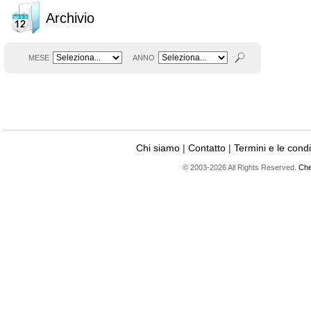
Archivio
MESE
ANNO
Chi siamo
|
Contatto
|
Termini e le condi
© 2003-2026 All Rights Reserved.
Che