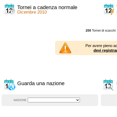
2014
2354 torneos
2013
2353 torneos
Tornei a cadenza normale
2012
2556 torneos
Dicembre 2010
2011
2671 torneos
2010
2547 torneos
2009
2225 torneos
2008
2155 torneos
200
Tornei di scacchi
2007
1727 torneos
2006
1606 torneos
2005
1752 torneos
Per avere pieno a
2004
1881 torneos
devi registrar
2003
1320 torneos
Guarda una nazione
NAZIONE