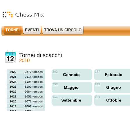
TORNEI
EVENTI
TROVA UN CIRCOLO
Tornei di scacchi
2010
202
187
2026
2677 torneos
Gennaio
Febbraio
2025
3114 torneos
2024
3104 torneos
253
225
2023
3100 torneos
Maggio
Giugno
2022
2684 torneos
2021
1951 torneos
164
239
Settembre
Ottobre
2020
1671 torneos
2019
2697 torneos
2018
2456 torneos
2017
2613 torneos
2016
2564 torneos
2015
2731 torneos