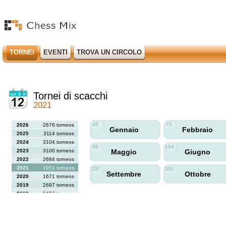
TORNEI
EVENTI
TROVA UN CIRCOLO
Tornei di scacchi
2021
45
75
2026
2676 torneos
Gennaio
Febbraio
2025
3114 torneos
2024
3104 torneos
86
154
2023
3100 torneos
Maggio
Giugno
2022
2684 torneos
2021
1951 torneos
237
251
Settembre
Ottobre
2020
1671 torneos
2019
2697 torneos
2018
2456 torneos
2017
2613 torneos
2016
2564 torneos
2015
2731 torneos